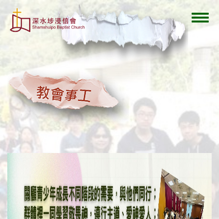
移
至
Toggl
主
navig
內
容