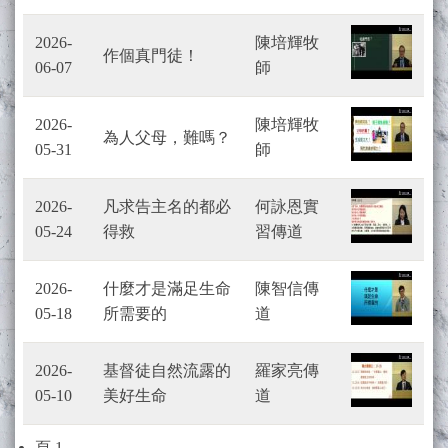
2026-
陳培輝牧
作個真門徒！
06-07
師
2026-
陳培輝牧
為人父母，難嗎？
05-31
師
2026-
凡求告主名的都必
何詠恩實
05-24
得救
習傳道
2026-
什麼才是滿足生命
陳智信傳
05-18
所需要的
道
2026-
基督徒自然流露的
羅家亮傳
05-10
美好生命
道
Pagination
頁 1