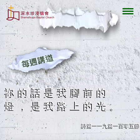
移
至
Toggl
主
navig
內
容
祢的話是我腳前的
燈，是我路上的光。
詩篇一一九篇一百零五節