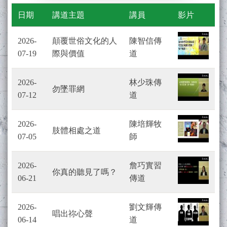
日期
講道主題
講員
影片
2026-
顛覆世俗文化的人
陳智信傳
07-19
際與價值
道
2026-
林少珠傳
勿墜罪網
07-12
道
2026-
陳培輝牧
肢體相處之道
07-05
師
2026-
詹巧實習
你真的聽見了嗎？
06-21
傳道
2026-
劉文輝傳
唱出祢心聲
06-14
道