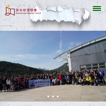
移
至
Toggl
主
navig
內
容