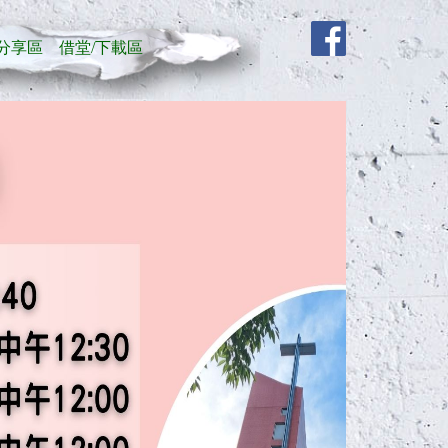
分享區
借堂/下載區