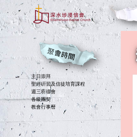
移
至
主
內
容
主日崇拜
聖經硏習及信徒培育課程
週三祈禱會
各級團契
教會行事暦