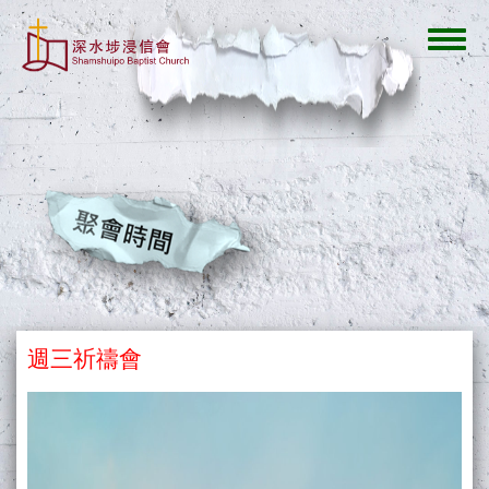
移
至
Toggl
主
navig
內
容
週三祈禱會