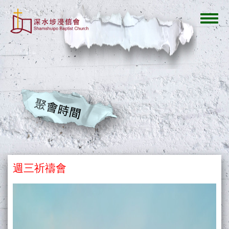
移
至
Toggl
主
navig
內
容
週三祈禱會