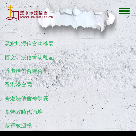
移
至
Toggl
主
navig
內
容
深水埗浸信會幼稚園
何文田浸信會幼稚園
香港浸信會聯會
香港浸會園
香港浸信會神學院
基督教時代論壇
基督教週報